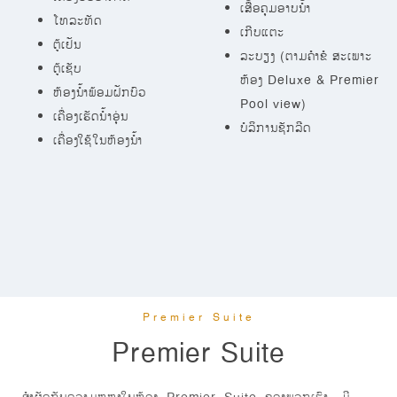
ເສື້ອຄຸມອາບນ້ຳ
ໂທລະທັດ
ເກີບແຕະ
ຕູ້ເຢັນ
ລະບຽງ (ຕາມຄຳຂໍ ສະເພາະ
ຕູ້ເຊັບ
ຫ້ອງ Deluxe & Premier
ຫ້ອງນ້ຳພ້ອມຝັກບົວ
Pool view)
ເຄື່ອງເຮັດນໍ້າອຸ່ນ
ບໍລິການຊັກລີດ
ເຄື່ອງໃຊ້ໃນຫ້ອງນ້ຳ
Premier Suite
Premier Suite