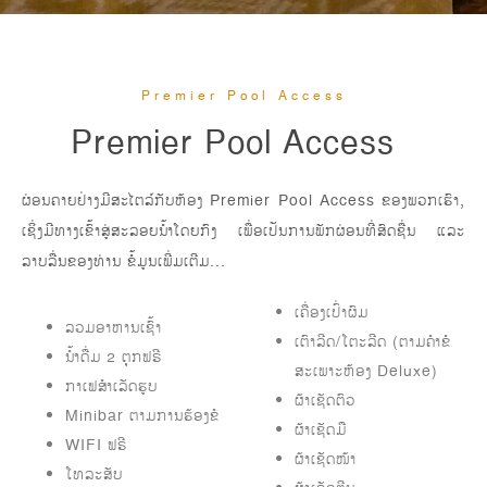
Premier Pool Access
Premier Pool Access
ຜ່ອນຄາຍຢ່າງມີສະໄຕລ໌ກັບຫ້ອງ Premier Pool Access ຂອງພວກເຮົາ,
ເຊິ່ງມີທາງເຂົ້າສູ່ສະລອຍນ້ຳໂດຍກົງ ເພື່ອເປັນການພັກຜ່ອນທີ່ສົດຊື່ນ ແລະ
ລາບລື່ນຂອງທ່ານ ຂໍ້ມູນເພີ່ມເຕີມ...
ເຄື່ອງເປົ່າຜົມ
ລວມອາຫານເຊົ້າ
ເຕົາລີດ/ໂຕະລີດ (ຕາມຄຳຂໍ
ນ້ຳດື່ມ 2 ຕຸກຟຣີ
ສະເພາະຫ້ອງ Deluxe)
ກາເຟສຳເລັດຮູບ
ຜ້າເຊັດຕົວ
Minibar ຕາມການຮ້ອງຂໍ
ຜ້າເຊັດມື
WIFI ຟຣີ
ຜ້າເຊັດໜ້າ
ໂທລະສັບ