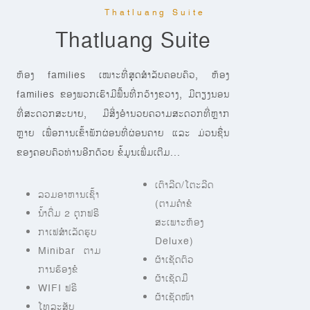
Thatluang Suite
Thatluang Suite
ຫ້ອງ families ເໝາະທີ່ສຸດສໍາລັບຄອບຄົວ, ຫ້ອງ
families ຂອງພວກເຮົາມີພື້ນທີ່ກວ້າງຂວາງ, ມີຕຽງນອນ
ທີ່ສະດວກສະບາຍ, ມີສິ່ງອໍານວຍຄວາມສະດວກທີ່ຫຼາກ
ຫຼາຍ ເພື່ອການເຂົ້າພັກຜ່ອນທີ່ຜ່ອນຄາຍ ແລະ ມ່ວນຊື່ນ
ຂອງຄອບຄົວທ່ານອີກດ້ວຍ ຂໍ້ມູນເພີ່ມເຕີມ...
ເຕົາລີດ/ໂຕະລີດ
ລວມອາຫານເຊົ້າ
(ຕາມຄຳຂໍ
ນ້ຳດື່ມ 2 ຕຸກຟຣີ
ສະເພາະຫ້ອງ
ກາເຟສຳເລັດຮູບ
Deluxe)
Minibar ຕາມ
ຜ້າເຊັດຕົວ
ການຮ້ອງຂໍ
ຜ້າເຊັດມື
WIFI ຟຣີ
ຜ້າເຊັດໜ້າ
ໂທລະສັບ