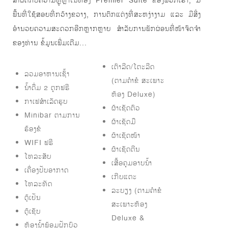
ສຳຜັດກັບຄວາມຫຼູຫຼາໃນຫ້ອງ Premier Suite ຂອງພວກເຮົາ, ມີ
ພື້ນທີ່ໃຊ້ສອຍທີ່ກວ້າງຂວາງ, ການຕົກແຕ່ງທີ່ສະຫງ່າງາມ ແລະ ມີສິ່ງ
ອໍານວຍຄວາມສະດວກອີກຫຼາກຫຼາຍ ສຳລັບການພັກຜ່ອນທີ່ໜ້າຈົດຈຳ
ຂອງທ່ານ ຂໍ້ມູນເພີ່ມເຕີມ...
ເຕົາລີດ/ໂຕະລີດ
ລວມອາຫານເຊົ້າ
(ຕາມຄຳຂໍ ສະເພາະ
ນ້ຳດື່ມ 2 ຕຸກຟຣີ
ຫ້ອງ Deluxe)
ກາເຟສຳເລັດຮູບ
ຜ້າເຊັດຕົວ
Minibar ຕາມການ
ຜ້າເຊັດມື
ຮ້ອງຂໍ
ຜ້າເຊັດໜ້າ
WIFI ຟຣີ
ຜ້າເຊັດຕີນ
ໂທລະສັບ
ເສື້ອຄຸມອາບນ້ຳ
ເຄື່ອງປັບອາກາດ
ເກີບແຕະ
ໂທລະທັດ
ລະບຽງ (ຕາມຄຳຂໍ
ຕູ້ເຢັນ
ສະເພາະຫ້ອງ
ຕູ້ເຊັບ
Deluxe &
ຫ້ອງນ້ຳພ້ອມຝັກບົວ