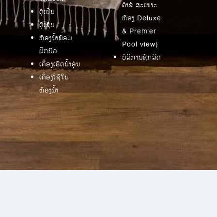
ຄຳຂໍ ສະເພາະ
ຕູ້ເຢັນ
ຫ້ອງ Deluxe
ຕູ້ເຊັບ
& Premier
ຫ້ອງນ້ຳພ້ອມ
Pool view)
ຝັກບົວ
ບໍລິການຊັກລີດ
ເຄື່ອງເຮັດນໍ້າອຸ່ນ
ເຄື່ອງໃຊ້ໃນ
ຫ້ອງນ້ຳ