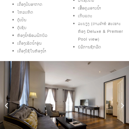
ຜ້າເຊັດຕີນ
ເຄື່ອງປັບອາກາດ
ເສື້ອຄຸມອາບນ້ຳ
ໂທລະທັດ
ເກີບແຕະ
ຕູ້ເຢັນ
ລະບຽງ (ຕາມຄຳຂໍ ສະເພາະ
ຕູ້ເຊັບ
ຫ້ອງ Deluxe & Premier
ຫ້ອງນ້ຳພ້ອມຝັກບົວ
Pool view)
ເຄື່ອງເຮັດນໍ້າອຸ່ນ
ບໍລິການຊັກລີດ
ເຄື່ອງໃຊ້ໃນຫ້ອງນ້ຳ