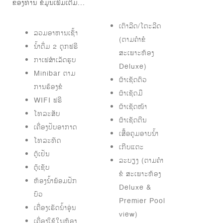
ຂອງທ່ານ ຂໍ້ມູນເພີ່ມເຕີມ...
ເຕົາລີດ/ໂຕະລີດ
ລວມອາຫານເຊົ້າ
(ຕາມຄຳຂໍ
ນ້ຳດື່ມ 2 ຕຸກຟຣີ
ສະເພາະຫ້ອງ
ກາເຟສຳເລັດຮູບ
Deluxe)
Minibar ຕາມ
ຜ້າເຊັດຕົວ
ການຮ້ອງຂໍ
ຜ້າເຊັດມື
WIFI ຟຣີ
ຜ້າເຊັດໜ້າ
ໂທລະສັບ
ຜ້າເຊັດຕີນ
ເຄື່ອງປັບອາກາດ
ເສື້ອຄຸມອາບນ້ຳ
ໂທລະທັດ
ເກີບແຕະ
ຕູ້ເຢັນ
ລະບຽງ (ຕາມຄຳ
ຕູ້ເຊັບ
ຂໍ ສະເພາະຫ້ອງ
ຫ້ອງນ້ຳພ້ອມຝັກ
Deluxe &
ບົວ
Premier Pool
ເຄື່ອງເຮັດນໍ້າອຸ່ນ
view)
ເຄື່ອງໃຊ້ໃນຫ້ອງ