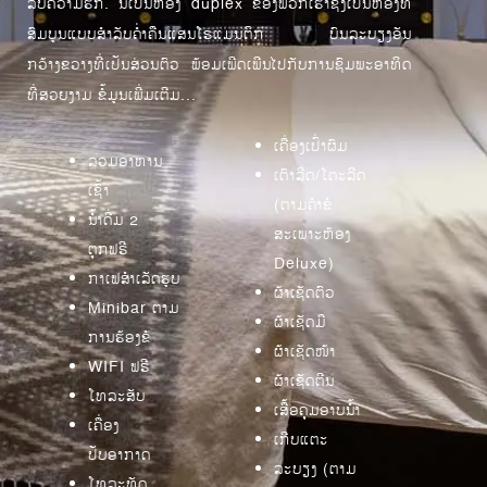
ລັບຄວາມຮັກ. ນີ້ເປັນຫ້ອງ duplex ຂອງພວກເຮົາຊຶ່ງເປັນຫ້ອງທີ່
ສົມບູນແບບສໍາລັບຄ່ຳຄືນແສນໂຣແມນຕິກ ບົນລະບຽງອັນ
ກວ້າງຂວາງທີ່ເປັນສ່ວນຕົວ ພ້ອມເພີດເພີນໄປກັບການຊົມພະອາທິດ
ທີ່ສວຍງາມ ຂໍ້ມູນເພີ່ມເຕີມ...
ເຄື່ອງເປົ່າຜົມ
ລວມອາຫານ
ເຕົາລີດ/ໂຕະລີດ
ເຊົ້າ
(ຕາມຄຳຂໍ
ນ້ຳດື່ມ 2
ສະເພາະຫ້ອງ
ຕຸກຟຣີ
Deluxe)
ກາເຟສຳເລັດຮູບ
ຜ້າເຊັດຕົວ
Minibar ຕາມ
ຜ້າເຊັດມື
ການຮ້ອງຂໍ
ຜ້າເຊັດໜ້າ
WIFI ຟຣີ
ຜ້າເຊັດຕີນ
ໂທລະສັບ
ເສື້ອຄຸມອາບນ້ຳ
ເຄື່ອງ
ເກີບແຕະ
ປັບອາກາດ
ລະບຽງ (ຕາມ
ໂທລະທັດ