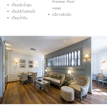
Premier Pool
ເຄື່ອງເຮັດນໍ້າອຸ່ນ
view)
ເຄື່ອງໃຊ້ໃນຫ້ອງນ້ຳ
ບໍລິການຊັກລີດ
ເຄື່ອງເປົ່າຜົມ