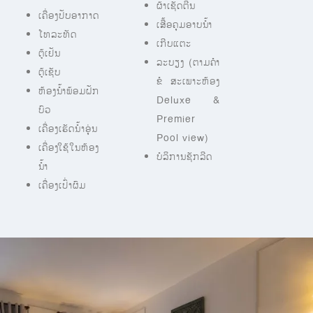
ຜ້າເຊັດຕີນ
ເຄື່ອງປັບອາກາດ
ເສື້ອຄຸມອາບນ້ຳ
ໂທລະທັດ
ເກີບແຕະ
ຕູ້ເຢັນ
ລະບຽງ (ຕາມຄຳ
ຕູ້ເຊັບ
ຂໍ ສະເພາະຫ້ອງ
ຫ້ອງນ້ຳພ້ອມຝັກ
Deluxe &
ບົວ
Premier
ເຄື່ອງເຮັດນໍ້າອຸ່ນ
Pool view)
ເຄື່ອງໃຊ້ໃນຫ້ອງ
ບໍລິການຊັກລີດ
ນ້ຳ
ເຄື່ອງເປົ່າຜົມ