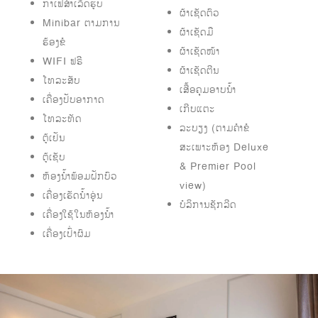
ກາເຟສຳເລັດຮູບ
ຜ້າເຊັດຕົວ
Minibar ຕາມການ
ຜ້າເຊັດມື
ຮ້ອງຂໍ
ຜ້າເຊັດໜ້າ
WIFI ຟຣີ
ຜ້າເຊັດຕີນ
ໂທລະສັບ
ເສື້ອຄຸມອາບນ້ຳ
ເຄື່ອງປັບອາກາດ
ເກີບແຕະ
ໂທລະທັດ
ລະບຽງ (ຕາມຄຳຂໍ
ຕູ້ເຢັນ
ສະເພາະຫ້ອງ Deluxe
ຕູ້ເຊັບ
& Premier Pool
ຫ້ອງນ້ຳພ້ອມຝັກບົວ
view)
ເຄື່ອງເຮັດນໍ້າອຸ່ນ
ບໍລິການຊັກລີດ
ເຄື່ອງໃຊ້ໃນຫ້ອງນ້ຳ
ເຄື່ອງເປົ່າຜົມ