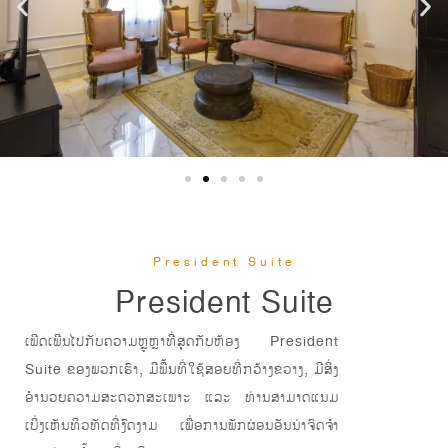
President Suite
President Suite
ເພີດເພີນໄປກັບຄວາມຫຼູຫຼາທີ່ສຸດກັບຫ້ອງ President
Suite ຂອງພວກເຮົາ, ມີພື້ນທີ່ໃຊ້ສອຍທີ່ກວ້າງຂວາງ, ມີສິ່ງ
ອໍານວຍຄວາມສະດວກສະເພາະ ແລະ ທ່ານສາມາດແນມ
ເບິ່ງເຫັນທິວທັດທີ່ງົດງາມ ເພື່ອການພັກຜ່ອນອັນນ່າຈົດຈຳ