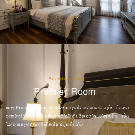
Premier Room
Premier Room
ຫ້ອງ Premier Room ຂອງເຮົານັ້ນກໍງາມໂດດເດັ່ນບໍ່ແພ້ຫ້ອງອື່ນ ມີຄວາມ
ສະຫວ່າງໂລ່ງແຈ້ງ, ເຮັດໃຫ້ທ່ານໄດ້ສຳພັດກັບສິ່ງແວດລ້ອມໄດ້ຫຼາຍຂຶ້ນ. ເປີດ
ໂລ່ງຮັບແສງຈາກທ້ອງຟ້າທີ່ສົດໃສ ຂໍ້ມູນເພີ່ມເຕີມ...