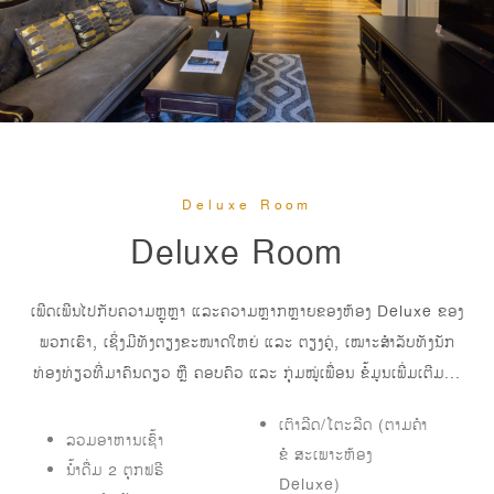
Deluxe Room
Deluxe Room
ເພີດເພີນໄປກັບຄວາມຫຼູຫຼາ ແລະຄວາມຫຼາກຫຼາຍຂອງຫ້ອງ Deluxe ຂອງ
ພວກເຮົາ, ເຊິ່ງມີທັງຕຽງຂະໜາດໃຫຍ່ ແລະ ຕຽງຄູ່, ເໝາະສຳລັບທັງນັກ
ທ່ອງທ່ຽວທີ່ມາຄົນດຽວ ຫຼື ຄອບຄົວ ແລະ ກຸ່ມໝູ່ເພື່ອນ ຂໍ້ມູນເພີ່ມເຕີມ...
ເຕົາລີດ/ໂຕະລີດ (ຕາມຄຳ
ລວມອາຫານເຊົ້າ
ຂໍ ສະເພາະຫ້ອງ
ນ້ຳດື່ມ 2 ຕຸກຟຣີ
Deluxe)