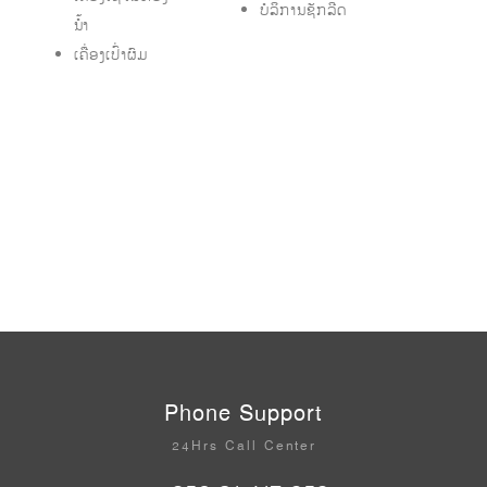
ບໍລິການຊັກລີດ
ນ້ຳ
ເຄື່ອງເປົ່າຜົມ
Phone Support
24Hrs Call Center