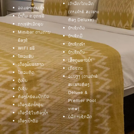
ເຕົາລີດ/ໂຕະລີດ
ລວມອາຫານເຊົ້າ
(ຕາມຄຳຂໍ ສະເພາະ
ນ້ຳດື່ມ 2 ຕຸກຟຣີ
ຫ້ອງ Deluxe)
ກາເຟສຳເລັດຮູບ
ຜ້າເຊັດຕົວ
Minibar ຕາມການ
ຜ້າເຊັດມື
ຮ້ອງຂໍ
ຜ້າເຊັດໜ້າ
WIFI ຟຣີ
ຜ້າເຊັດຕີນ
ໂທລະສັບ
ເສື້ອຄຸມອາບນ້ຳ
ເຄື່ອງປັບອາກາດ
ເກີບແຕະ
ໂທລະທັດ
ລະບຽງ (ຕາມຄຳຂໍ
ຕູ້ເຢັນ
ສະເພາະຫ້ອງ
ຕູ້ເຊັບ
Deluxe &
ຫ້ອງນ້ຳພ້ອມຝັກບົວ
Premier Pool
ເຄື່ອງເຮັດນໍ້າອຸ່ນ
view)
ເຄື່ອງໃຊ້ໃນຫ້ອງນ້ຳ
ບໍລິການຊັກລີດ
ເຄື່ອງເປົ່າຜົມ