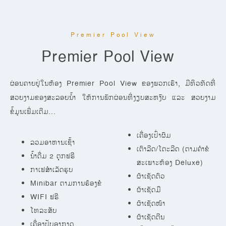
Premier Pool View
Premier Pool View
ຜ່ອນຄາຍຢູ່ໃນຫ້ອງ Premier Pool View ຂອງພວກເຮົາ, ມີທິວທັດທີ່
ສວຍງາມຂອງສະລອຍນ້ຳ ໃຫ້ການພັກຜ່ອນທີ່ງຽບສະຫງົບ ແລະ ສວຍງາມ
ຂໍ້ມູນເພີ່ມເຕີມ...
ເຄື່ອງເປົ່າຜົມ
ລວມອາຫານເຊົ້າ
ເຕົາລີດ/ໂຕະລີດ (ຕາມຄຳຂໍ
ນ້ຳດື່ມ 2 ຕຸກຟຣີ
ສະເພາະຫ້ອງ Deluxe)
ກາເຟສຳເລັດຮູບ
ຜ້າເຊັດຕົວ
Minibar ຕາມການຮ້ອງຂໍ
ຜ້າເຊັດມື
WIFI ຟຣີ
ຜ້າເຊັດໜ້າ
ໂທລະສັບ
ຜ້າເຊັດຕີນ
ເຄື່ອງປັບອາກາດ