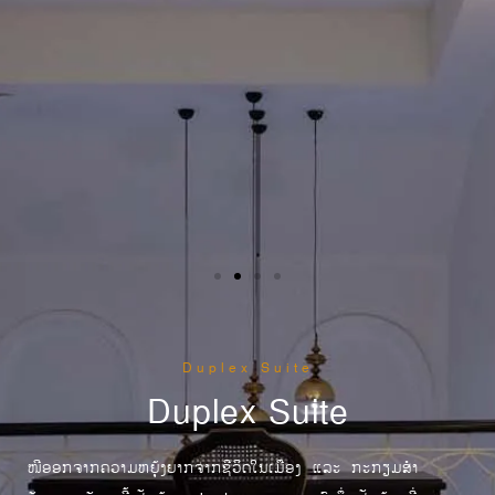
Duplex Suite
Duplex Suite
ໜີອອກຈາກຄວາມຫຍຸ້ງຍາກຈາກຊີວິດໃນເມືອງ ແລະ ກະກຽມສໍາ